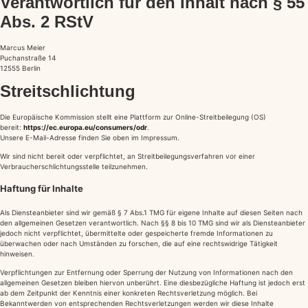
Verantwortlich für den Inhalt nach § 55
Abs. 2 RStV
Marcus Meier
Puchanstraße 14
12555 Berlin
Streitschlichtung
Die Europäische Kommission stellt eine Plattform zur Online-Streitbeilegung (OS)
bereit:
https://ec.europa.eu/consumers/odr
.
Unsere E-Mail-Adresse finden Sie oben im Impressum.
Wir sind nicht bereit oder verpflichtet, an Streitbeilegungsverfahren vor einer
Verbraucherschlichtungsstelle teilzunehmen.
Haftung für Inhalte
Als Diensteanbieter sind wir gemäß § 7 Abs.1 TMG für eigene Inhalte auf diesen Seiten nach
den allgemeinen Gesetzen verantwortlich. Nach §§ 8 bis 10 TMG sind wir als Diensteanbieter
jedoch nicht verpflichtet, übermittelte oder gespeicherte fremde Informationen zu
überwachen oder nach Umständen zu forschen, die auf eine rechtswidrige Tätigkeit
hinweisen.
Verpflichtungen zur Entfernung oder Sperrung der Nutzung von Informationen nach den
allgemeinen Gesetzen bleiben hiervon unberührt. Eine diesbezügliche Haftung ist jedoch erst
ab dem Zeitpunkt der Kenntnis einer konkreten Rechtsverletzung möglich. Bei
Bekanntwerden von entsprechenden Rechtsverletzungen werden wir diese Inhalte