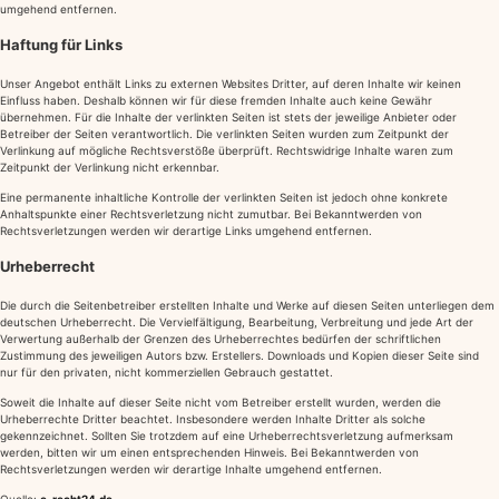
umgehend entfernen.
Haftung für Links
Unser Angebot enthält Links zu externen Websites Dritter, auf deren Inhalte wir keinen
Einfluss haben. Deshalb können wir für diese fremden Inhalte auch keine Gewähr
übernehmen. Für die Inhalte der verlinkten Seiten ist stets der jeweilige Anbieter oder
Betreiber der Seiten verantwortlich. Die verlinkten Seiten wurden zum Zeitpunkt der
Verlinkung auf mögliche Rechtsverstöße überprüft. Rechtswidrige Inhalte waren zum
Zeitpunkt der Verlinkung nicht erkennbar.
Eine permanente inhaltliche Kontrolle der verlinkten Seiten ist jedoch ohne konkrete
Anhaltspunkte einer Rechtsverletzung nicht zumutbar. Bei Bekanntwerden von
Rechtsverletzungen werden wir derartige Links umgehend entfernen.
Urheberrecht
Die durch die Seitenbetreiber erstellten Inhalte und Werke auf diesen Seiten unterliegen dem
deutschen Urheberrecht. Die Vervielfältigung, Bearbeitung, Verbreitung und jede Art der
Verwertung außerhalb der Grenzen des Urheberrechtes bedürfen der schriftlichen
Zustimmung des jeweiligen Autors bzw. Erstellers. Downloads und Kopien dieser Seite sind
nur für den privaten, nicht kommerziellen Gebrauch gestattet.
Soweit die Inhalte auf dieser Seite nicht vom Betreiber erstellt wurden, werden die
Urheberrechte Dritter beachtet. Insbesondere werden Inhalte Dritter als solche
gekennzeichnet. Sollten Sie trotzdem auf eine Urheberrechtsverletzung aufmerksam
werden, bitten wir um einen entsprechenden Hinweis. Bei Bekanntwerden von
Rechtsverletzungen werden wir derartige Inhalte umgehend entfernen.