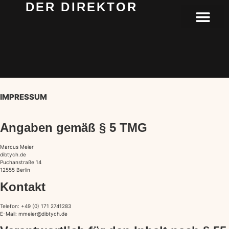
DER DIREKTOR
ÜBER MICH
IMPRESSUM
Angaben gemäß § 5 TMG
Marcus Meier
dibtych.de
Puchanstraße 14
12555 Berlin
Kontakt
Telefon: +49 (0) 171 2741283
E-Mail: mmeier@dibtych.de