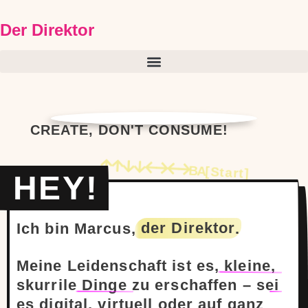
Der Direktor
CREATE, DON'T CONSUME!
B
A
[Start]
HEY!
Ich bin Marcus,
der Direktor
.
Meine Leidenschaft ist es,
kleine,
skurrile
Dinge
zu erschaffen – sei
es digital, virtuell oder auf ganz