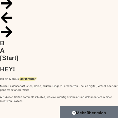
B
A
[Start]
HEY!
Ich bin Marcus,
der Direktor
.
Meine Leidenschaft ist es,
kleine,
skurrile
Dinge
zu erschaffen – sei es digital, virtuell oder auf
ganz traditionelle Weise.
Auf diesen Seiten sammele ich alles, was mir wichtig erscheint und dokumentiere meinen
kreativen Prozess.
Mehr über mich