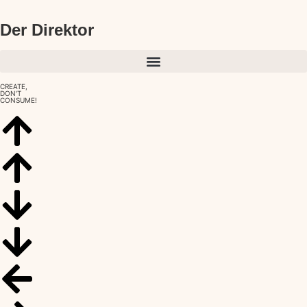
Der Direktor
CREATE,
DON'T
CONSUME!